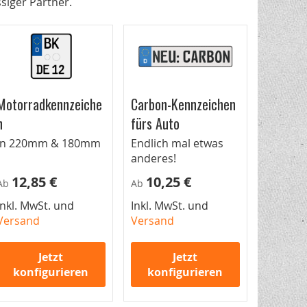
siger Partner.
Motorradkennzeiche
Carbon-Kennzeichen
n
fürs Auto
In 220mm & 180mm
Endlich mal etwas
anderes!
12,85 €
10,25 €
Ab
Ab
Inkl. MwSt. und
Inkl. MwSt. und
Versand
Versand
Jetzt
Jetzt
konfigurieren
konfigurieren