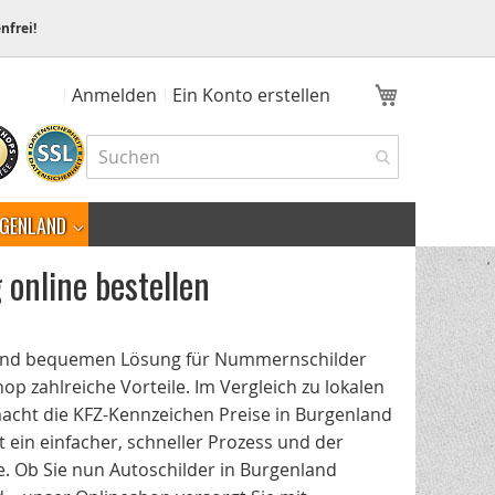
nfrei!
Mein Ware
Anmelden
Ein Konto erstellen
GENLAND
 online bestellen
 und bequemen Lösung für Nummernschilder
p zahlreiche Vorteile. Im Vergleich zu lokalen
macht die KFZ-Kennzeichen Preise in Burgenland
t ein einfacher, schneller Prozess und der
. Ob Sie nun Autoschilder in Burgenland