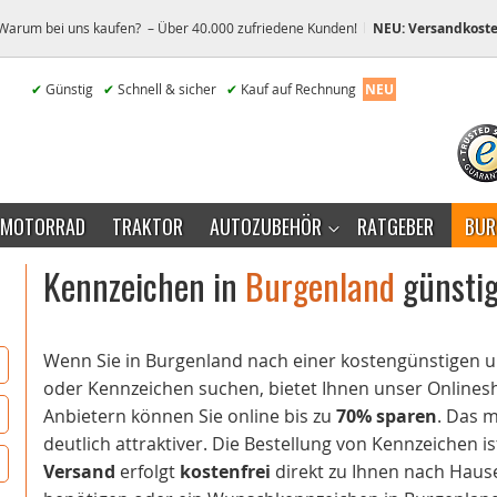
Warum bei uns kaufen? – Über 40.000 zufriedene Kunden!
NEU: Versandkoste
✔
Günstig
✔
Schnell & sicher
✔
Kauf auf Rechnung
NEU
MOTORRAD
TRAKTOR
AUTOZUBEHÖR
RATGEBER
BUR
Kennzeichen in
Burgenland
günstig
Wenn Sie in Burgenland nach einer kostengünstigen
oder Kennzeichen suchen, bietet Ihnen unser Onlinesho
Anbietern können Sie online bis zu
70% sparen
. Das 
deutlich attraktiver. Die Bestellung von Kennzeichen is
Versand
erfolgt
kostenfrei
direkt zu Ihnen nach Hause