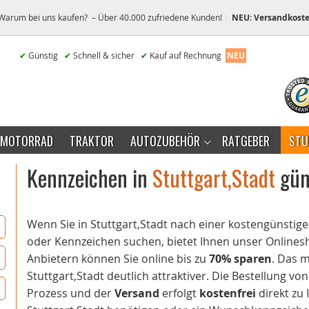
Warum bei uns kaufen? – Über 40.000 zufriedene Kunden!
NEU: Versandkoste
✔
Günstig
✔
Schnell & sicher
✔
Kauf auf Rechnung
NEU
MOTORRAD
TRAKTOR
AUTOZUBEHÖR
RATGEBER
STU
Kennzeichen in
Stuttgart,Stadt
güns
Wenn Sie in Stuttgart,Stadt nach einer kostengünst
oder Kennzeichen suchen, bietet Ihnen unser Onlinesho
Anbietern können Sie online bis zu
70% sparen
. Das 
Stuttgart,Stadt deutlich attraktiver. Die Bestellung vo
Prozess und der
Versand
erfolgt
kostenfrei
direkt zu