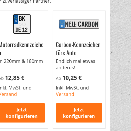
 zuverlässiger Partner.
Motorradkennzeiche
Carbon-Kennzeichen
n
fürs Auto
In 220mm & 180mm
Endlich mal etwas
anderes!
12,85 €
10,25 €
Ab
Ab
Inkl. MwSt. und
Inkl. MwSt. und
Versand
Versand
Jetzt
Jetzt
konfigurieren
konfigurieren