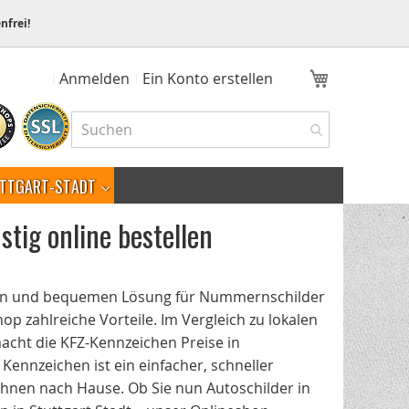
nfrei!
Mein Ware
Anmelden
Ein Konto erstellen
TTGART-STADT
tig online bestellen
igen und bequemen Lösung für Nummernschilder
p zahlreiche Vorteile. Im Vergleich zu lokalen
macht die KFZ-Kennzeichen Preise in
n Kennzeichen ist ein einfacher, schneller
 Ihnen nach Hause. Ob Sie nun Autoschilder in