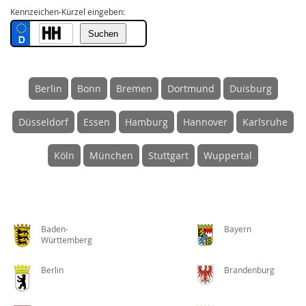
Kennzeichen-Kürzel eingeben:
Berlin
Bonn
Bremen
Dortmund
Duisburg
Düsseldorf
Essen
Hamburg
Hannover
Karlsruhe
Köln
München
Stuttgart
Wuppertal
Baden-
Bayern
Württemberg
Berlin
Brandenburg