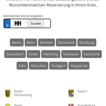
Wunschkennzeichen Reservierung in Ihrem Kreis.
Kennzeichen-Kürzel eingeben:
Berlin
Bonn
Bremen
Dortmund
Duisburg
Düsseldorf
Essen
Hamburg
Hannover
Karlsruhe
Köln
München
Stuttgart
Wuppertal
Baden-
Bayern
Württemberg
Berlin
Brandenburg