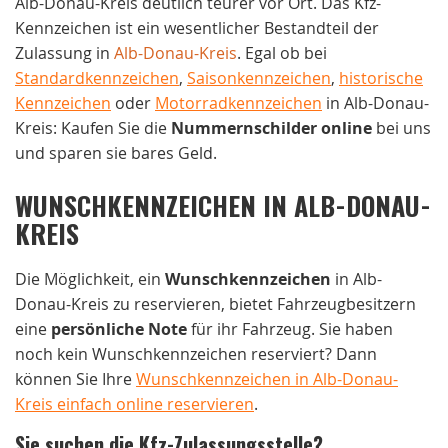
Alb-Donau-Kreis deutlich teurer vor Ort. Das Kfz-
Kennzeichen ist ein wesentlicher Bestandteil der
Zulassung in
Alb-Donau-Kreis
. Egal ob bei
Standardkennzeichen
,
Saisonkennzeichen
,
historische
Kennzeichen
oder
Motorradkennzeichen
in Alb-Donau-
Kreis: Kaufen Sie die
Nummernschilder online
bei uns
und sparen sie bares Geld.
WUNSCHKENNZEICHEN IN ALB-DONAU-
KREIS
Die Möglichkeit, ein
Wunschkennzeichen
in Alb-
Donau-Kreis zu reservieren, bietet Fahrzeugbesitzern
eine
persönliche Note
für ihr Fahrzeug. Sie haben
noch kein Wunschkennzeichen reserviert? Dann
können Sie Ihre
Wunschkennzeichen in Alb-Donau-
Kreis einfach online reservieren
.
Sie suchen die Kfz-Zulassungsstelle?