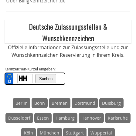
Über BilligKennzeichen.de
Deutsche Zulassungsstellen &
Wunschkennzeichen
Offizielle Informationen zur Zulassungsstelle und zur
Wunschkennzeichen Reservierung in Ihrem Kreis.
Kennzeichen-Kürzel eingeben:
Berlin
Bonn
Bremen
Dortmund
Duisburg
Düsseldorf
Essen
Hamburg
Hannover
Karlsruhe
Köln
München
Stuttgart
Wuppertal