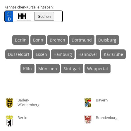
Kennzeichen-Kürzel eingeben:
Berlin
Bonn
Bremen
Dortmund
Duisburg
Düsseldorf
Essen
Hamburg
Hannover
Karlsruhe
Köln
München
Stuttgart
Wuppertal
Baden-
Bayern
Württemberg
Berlin
Brandenburg