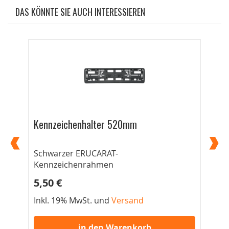
DAS KÖNNTE SIE AUCH INTERESSIEREN
Kennzeichenhalter 520mm
Ke
Schwarzer ERUCARAT-
Für
Kennzeichenrahmen
5,50 €
7,
Inkl. 19% MwSt. und
Versand
Ink
in den Warenkorb