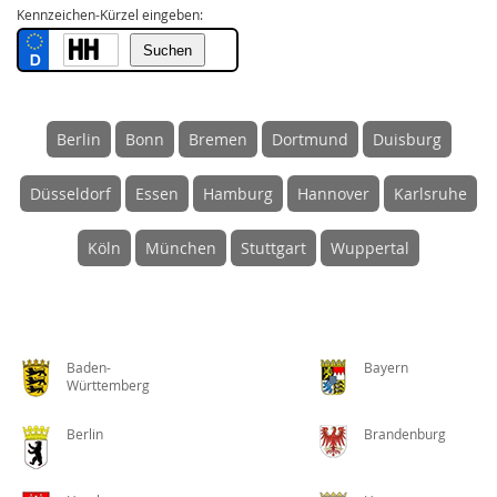
Kennzeichen-Kürzel eingeben:
Berlin
Bonn
Bremen
Dortmund
Duisburg
Düsseldorf
Essen
Hamburg
Hannover
Karlsruhe
Köln
München
Stuttgart
Wuppertal
Baden-
Bayern
Württemberg
Berlin
Brandenburg