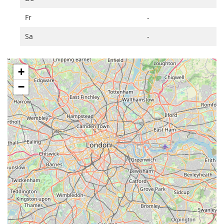
Fr
-
Sa
-
+
−