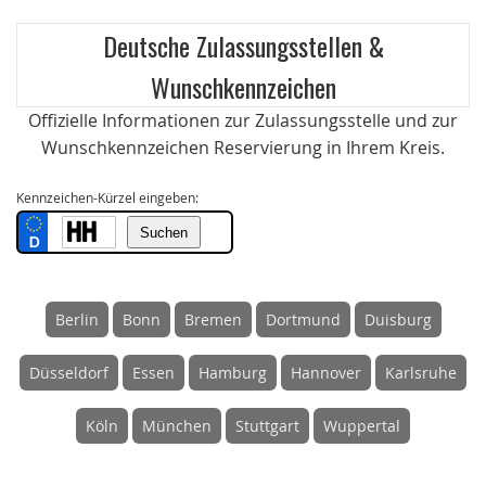
Deutsche Zulassungsstellen &
Wunschkennzeichen
Offizielle Informationen zur Zulassungsstelle und zur
Wunschkennzeichen Reservierung in Ihrem Kreis.
Kennzeichen-Kürzel eingeben:
Berlin
Bonn
Bremen
Dortmund
Duisburg
Düsseldorf
Essen
Hamburg
Hannover
Karlsruhe
Köln
München
Stuttgart
Wuppertal