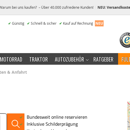
Warum bei uns kaufen? – Über 40.000 zufriedene Kunden!
NEU: Versandkoste
✔
Günstig
✔
Schnell & sicher
✔
Kauf auf Rechnung
NEU
MOTORRAD
TRAKTOR
AUTOZUBEHÖR
RATGEBER
FUL
iten & Anfahrt