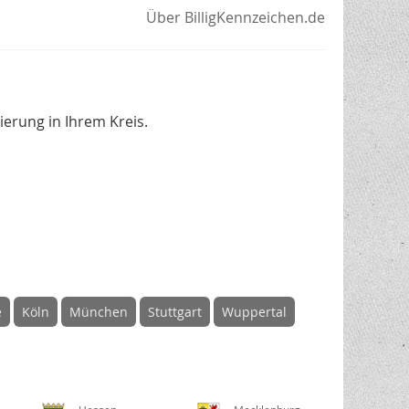
Über BilligKennzeichen.de
erung in Ihrem Kreis.
e
Köln
München
Stuttgart
Wuppertal