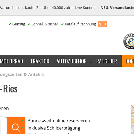
Warum bei uns kaufen? – Über 40.000 zufriedene Kunden!
NEU: Versandkoste
✔
Günstig
✔
Schnell & sicher
✔
Kauf auf Rechnung
NEU
MOTORRAD
TRAKTOR
AUTOZUBEHÖR
RATGEBER
DON
nungszeiten & Anfahrt
-Ries
eren