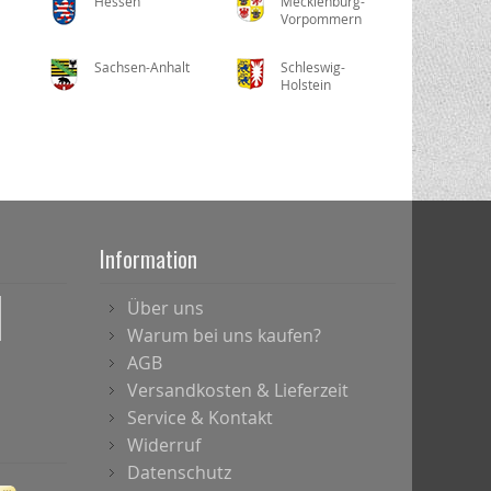
Hessen
Mecklenburg-
Vorpommern
Sachsen-Anhalt
Schleswig-
Holstein
Information
Über uns
Warum bei uns kaufen?
AGB
Versandkosten & Lieferzeit
Service & Kontakt
Widerruf
Datenschutz