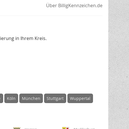
Über BilligKennzeichen.de
erung in Ihrem Kreis.
e
Köln
München
Stuttgart
Wuppertal