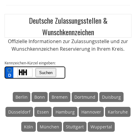
Deutsche Zulassungsstellen &
Wunschkennzeichen
Offizielle Informationen zur Zulassungsstelle und zur
Wunschkennzeichen Reservierung in Ihrem Kreis.
Kennzeichen-Kürzel eingeben:
Berlin
Bonn
Bremen
Dortmund
Duisburg
Düsseldorf
Essen
Hamburg
Hannover
Karlsruhe
Köln
München
Stuttgart
Wuppertal