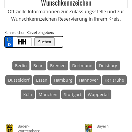
Wunschkennzeichen
Offizielle Informationen zur Zulassungsstelle und zur
Wunschkennzeichen Reservierung in Ihrem Kreis.
Kennzeichen-Kürzel eingeben:
Berlin
Bonn
Bremen
Dortmund
Duisburg
Düsseldorf
Essen
Hamburg
Hannover
Karlsruhe
Köln
München
Stuttgart
Wuppertal
Baden-
Bayern
Württemberg